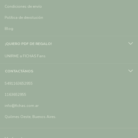
Condiciones de envío
Política de devolución
Blog
¡QUIERO PDF DE REGALO!
UNIRME a FICHAS Fans
CONTACTÁNOS
5491163652955
1163652955
info@fichas.com.ar
Quilmes Oeste, Buenos Aires.