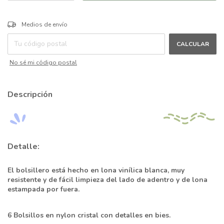
CAMBIAR CP
Entregas para el CP:
Medios de envío
CALCULAR
No sé mi código postal
Descripción
Detalle:
El bolsillero está hecho en lona vinílica blanca, muy
resistente y de fácil limpieza del lado de adentro y de lona
estampada por fuera.
6 Bolsillos en nylon cristal con detalles en bies.