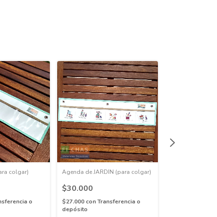
ra colgar)
Agenda de JARDÍN (para colgar)
Agenda (Peluquer
Cumpleaños) SI
$30.000
ESPECIALES portá
$30.000
nsferencia o
$27.000
con
Transferencia o
depósito
$27.000
con
Tran