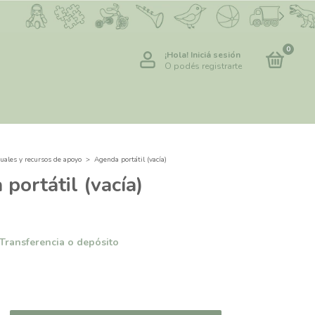
0
¡Hola!
Iniciá sesión
O podés registrarte
uales y recursos de apoyo
>
Agenda portátil (vacía)
portátil (vacía)
Transferencia o depósito