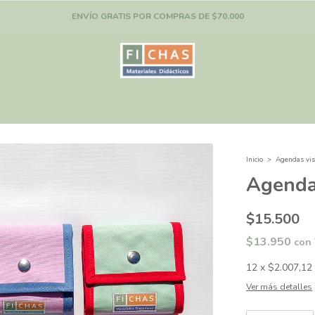
ENVÍO GRATIS POR COMPRAS DE $70.000
Inicio
>
Agendas vis
Agenda 
$15.500
$13.950
con
12
x
$2.007,12
Ver más detalles