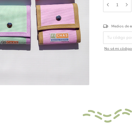
Entregas para el 
Medios de e
No sé mi código