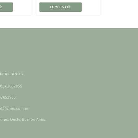
depósito
NTACTÁNOS
91163652955
63652955
o@fichas.com.ar
lmes Oeste, Buenos Aires.