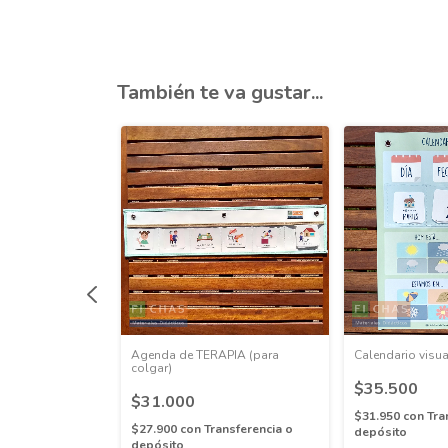
También te va gustar...
- Actividades
Agenda de TERAPIA (para
Calendario visua
colgar)
$35.500
$31.000
$31.950
con
Tra
nsferencia o
$27.900
con
Transferencia o
depósito
depósito